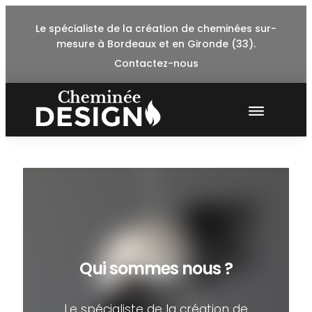
Skip
Le spécialiste de la création de cheminées sur-
to
mesure à Bordeaux et en Gironde (33).
content
Contactez-nous
Qui
sommes
nous ?
Qui sommes nous ?
Le spécialiste de la création de