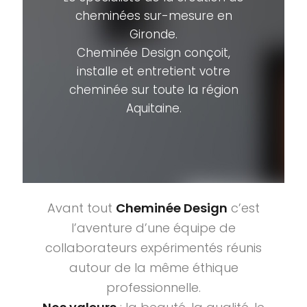
cheminées sur-mesure en
Gironde.
Cheminée Design conçoit,
installe et entretient votre
cheminée sur toute la région
Aquitaine.
Avant tout
Cheminée Design
c’est
l’aventure d’une équipe de
collaborateurs expérimentés réunis
autour de la même éthique
professionnelle.