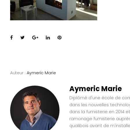
Facebook
Twitter
Google+
LinkedIn
Pinterest
Auteur :
Aymeric Marie
Aymeric Marie
Diplômé d'une école de comm
dans les nouvelles technolo
dans la fumisterie en 2014 e
ramonage fumisterie auprès 
qualibois avant de m'instal