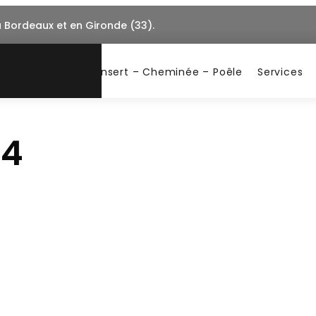
à Bordeaux et en Gironde (33).
Insert – Cheminée – Poêle
Services
I4