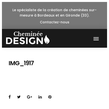
Skip
Le spécialiste de la création de cheminées sur-
to
mesure à Bordeaux et en Gironde (33).
content
Contactez-nous
IMG_1917
Facebook
Twitter
Google+
LinkedIn
Pinterest