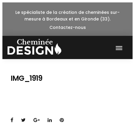
Skip
Le spécialiste de la création de cheminées sur-
to
mesure à Bordeaux et en Gironde (33).
content
Contactez-nous
IMG_1919
Facebook
Twitter
Google+
LinkedIn
Pinterest