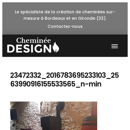
Skip
Le spécialiste de la création de cheminées sur-
to
mesure à Bordeaux et en Gironde (33).
content
Contactez-nous
23472332_2016783695233103_25
63990916155533565_n-min