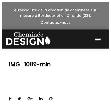
Skip
Le spécialiste de la création de cheminées sur-
to
mesure à Bordeaux et en Gironde (33).
content
Contactez-nous
IMG_1089-min
Facebook
Twitter
Google+
LinkedIn
Pinterest